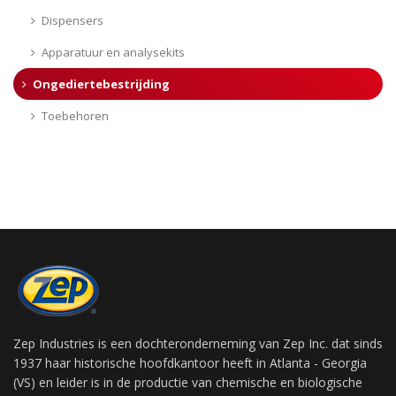
Dispensers
Apparatuur en analysekits
Ongediertebestrijding
Toebehoren
Zep Industries is een dochteronderneming van Zep Inc. dat sinds
1937 haar historische hoofdkantoor heeft in Atlanta - Georgia
(VS) en leider is in de productie van chemische en biologische