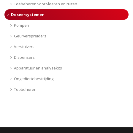
Toebehoren voor vloeren en ruiten
Doseersystemen
Pompen
Geurverspreiders
Verstuivers
Dispensers
Apparatuur en analysekits
Ongediertebestrijding
Toebehoren