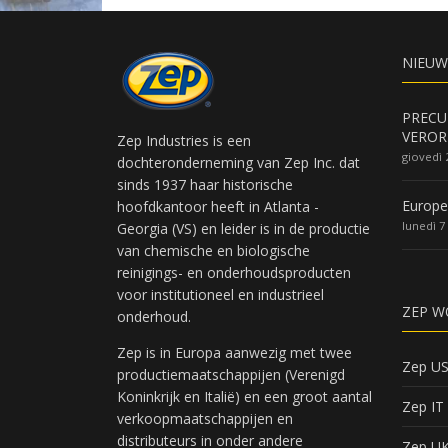
NIEUW
PRECU
VEROR
Zep Industries is een
giovedì 
dochteronderneming van Zep Inc. dat
sinds 1937 haar historische
Europe
hoofdkantoor heeft in Atlanta -
lunedì 7
Georgia (VS) en leider is in de productie
van chemische en biologische
reinigings- en onderhoudsproducten
voor institutioneel en industrieel
ZEP W
onderhoud.
Zep is in Europa aanwezig met twee
Zep U
productiemaatschappijen (Verenigd
Koninkrijk en Italië) en een groot aantal
Zep IT
verkoopmaatschappijen en
distributeurs in onder andere
Zep U