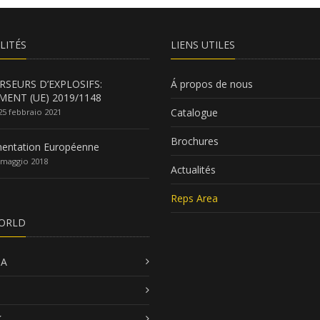
LITÉS
LIENS UTILES
RSEURS D’EXPLOSIFS:
Á propos de nous
MENT (UE) 2019/1148
Catalogue
25 febbraio 2021
Brochures
entation Européenne
 maggio 2018
Actualités
Reps Area
ORLD
SA
K