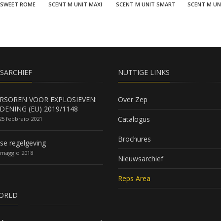
 SWEET ROME
SCENT M UNIT MAXI
SCENT M UNIT SMART
SCENT M UN
SARCHIEF
NUTTIGE LINKS
RSOREN VOOR EXPLOSIEVEN:
Over Zep
DENING (EU) 2019/1148
Catalogus
25 febbraio 2021
Brochures
se regelgeving
 maggio 2018
Nieuwsarchief
Reps Area
ORLD