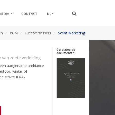
NL
MEDIA
CONTACT
en
/
PCM
/
Luchtverfrissers
/
Scent Marketing
Gerelateerde
documenten:
 van zoete verleiding
 u een aangename ambiance
ntoor, winkel of
e strikte IFRA-