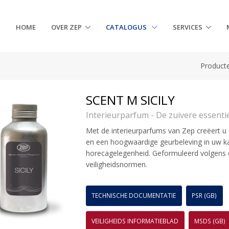
HOME
OVER ZEP
CATALOGUS
SERVICES
Product
SCENT M SICILY
Interieurparfum - De zuivere essentie
Met de interieurparfums van Zep creëert
en een hoogwaardige geurbeleving in uw ka
horecagelegenheid. Geformuleerd volgens d
veiligheidsnormen.
TECHNISCHE DOCUMENTATIE
PSR (GB)
VEILIGHEIDS INFORMATIEBLAD
MSDS (GB)