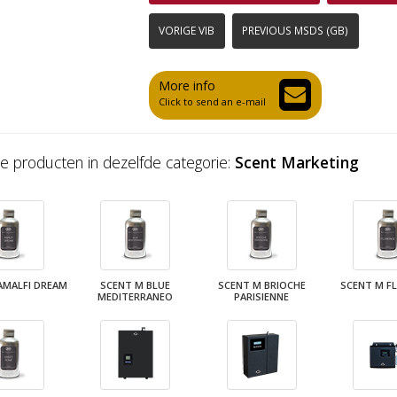
VORIGE VIB
PREVIOUS MSDS (GB)
More info
Click to send an e-mail
e producten in dezelfde categorie:
Scent Marketing
AMALFI DREAM
SCENT M BLUE
SCENT M BRIOCHE
SCENT M F
MEDITERRANEO
PARISIENNE