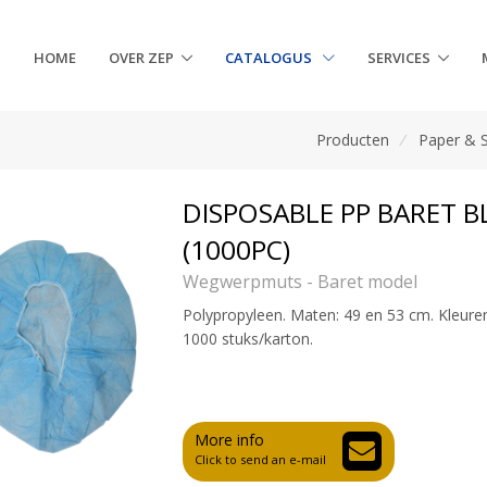
HOME
OVER ZEP
CATALOGUS
SERVICES
Producten
/
Paper & 
DISPOSABLE PP BARET B
(1000PC)
Wegwerpmuts - Baret model
Polypropyleen. Maten: 49 en 53 cm. Kleuren
1000 stuks/karton.
More info
Click to send an e-mail