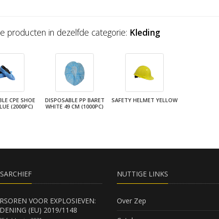
e producten in dezelfde categorie:
Kleding
BLE CPE SHOE
DISPOSABLE PP BARET
SAFETY HELMET YELLOW
LUE (2000PC)
WHITE 49 CM (1000PC)
SARCHIEF
NUTTIGE LINKS
RSOREN VOOR EXPLOSIEVEN:
Over Zep
DENING (EU) 2019/1148