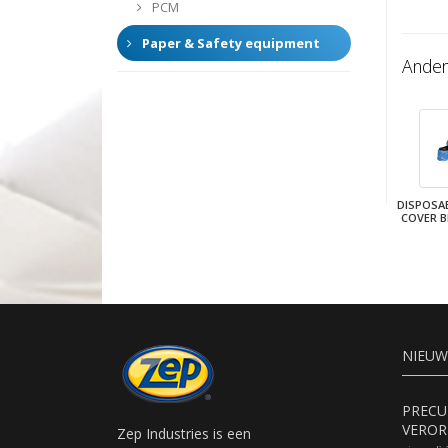
PCM
Paper & Safety equipment
Ander
DISPOSA
COVER B
NIEUW
PRECU
VEROR
Zep Industries is een