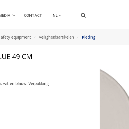
NL
MEDIA
CONTACT
Safety equipment
/
Veiligheidsartikelen
/
Kleding
LUE 49 CM
: wit en blauw. Verpakking: