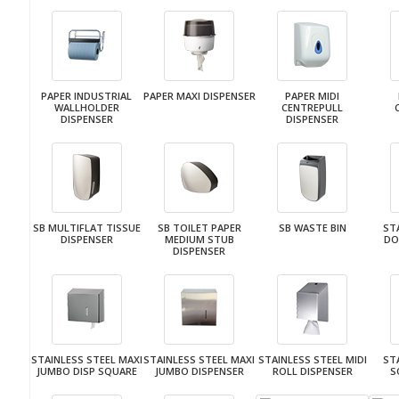
PAPER INDUSTRIAL
PAPER MAXI DISPENSER
PAPER MIDI
WALLHOLDER
CENTREPULL
DISPENSER
DISPENSER
SB MULTIFLAT TISSUE
SB TOILET PAPER
SB WASTE BIN
ST
DISPENSER
MEDIUM STUB
DO
DISPENSER
STAINLESS STEEL MAXI
STAINLESS STEEL MAXI
STAINLESS STEEL MIDI
ST
JUMBO DISP SQUARE
JUMBO DISPENSER
ROLL DISPENSER
S