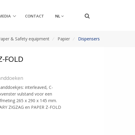
NL
MEDIA
CONTACT
Paper & Safety equipment
/
Papier
/
Dispensers
Z-FOLD
handdoeken
anddoekjes: interleaved, C-
kvenster vulstand voor een
Afmeting 265 x 290 x 145 mm.
TARY ZIGZAG en PAPER Z-FOLD