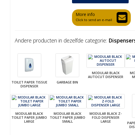
More info
Click to send an e-mail
Andere producten in dezelfde categorie:
Dispenser
MODULAR BLACK
MO
AUTOCUT DISPENSER
M
TOILET PAPER TISSUE
GARBAGE BIN
DISPENSER
MODULAR BLACK
MODULAR BLACK
MODULAR BLACK Z-
TOILET PAPER JUMBO
TOILET PAPER JUMBO
FOLD DISPENSER
LARGE
SMALL
LARGE
PAP
DI