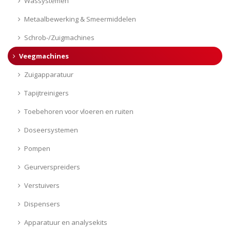
Wassystemen
Metaalbewerking & Smeermiddelen
Schrob-/Zuigmachines
Veegmachines
Zuigapparatuur
Tapijtreinigers
Toebehoren voor vloeren en ruiten
Doseersystemen
Pompen
Geurverspreiders
Verstuivers
Dispensers
Apparatuur en analysekits