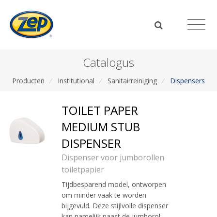
Catalogus
Producten
/
Institutional
/
Sanitairreiniging
/
Dispensers
TOILET PAPER
MEDIUM STUB
DISPENSER
Dispenser voor jumborollen
toiletpapier
Tijdbesparend model, ontworpen
om minder vaak te worden
bijgevuld. Deze stijlvolle dispenser
kan namelijk naast de jumborol