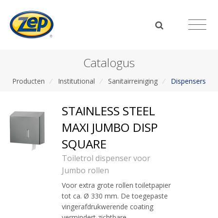
Catalogus
Producten
/
Institutional
/
Sanitairreiniging
/
Dispensers
STAINLESS STEEL
MAXI JUMBO DISP
SQUARE
Toiletrol dispenser voor
Jumbo rollen
Voor extra grote rollen toiletpapier
tot ca. Ø 330 mm. De toegepaste
vingerafdrukwerende coating
vermindert zichtbare