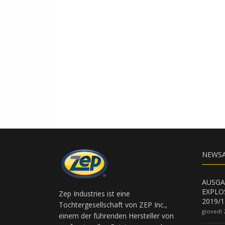
NEWSA
AUSGA
EXPLO
Zep Industries ist eine
2019/1
Tochtergesellschaft von ZEP Inc.,
giovedì 
einem der führenden Hersteller von