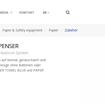
DE
MEDIA
KONTAKT
/
Paper & Safety equipment
/
Papier
/
Zubehör
PENSER
 Autocut-System
h auf einmal, geräuscharm und
 Design ohne Batterien oder
APER TOWEL BLUE und PAPER