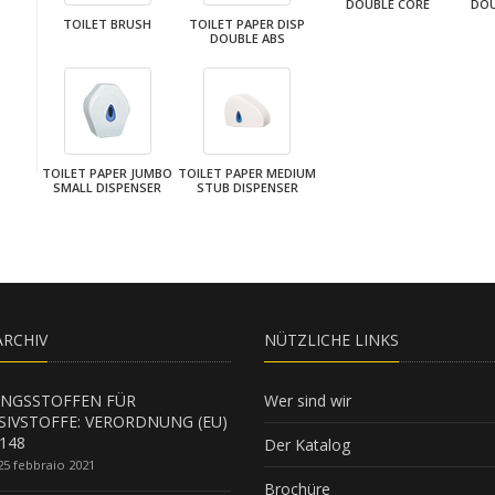
DOUBLE CORE
DOU
TOILET BRUSH
TOILET PAPER DISP
DOUBLE ABS
TOILET PAPER JUMBO
TOILET PAPER MEDIUM
SMALL DISPENSER
STUB DISPENSER
RCHIV
NÜTZLICHE LINKS
NGSSTOFFEN FÜR
Wer sind wir
SIVSTOFFE: VERORDNUNG (EU)
148
Der Katalog
25 febbraio 2021
Brochüre