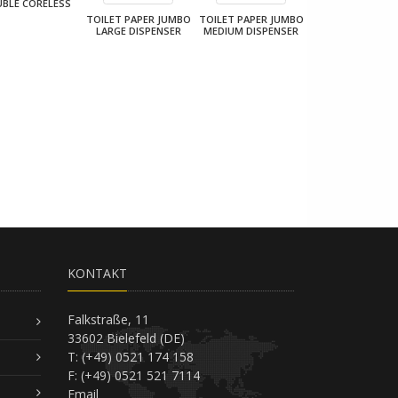
BLE CORELESS
TOILET PAPER JUMBO
TOILET PAPER JUMBO
LARGE DISPENSER
MEDIUM DISPENSER
KONTAKT
Falkstraße, 11
33602 Bielefeld (DE)
T: (+49) 0521 174 158
F: (+49) 0521 521 7114
Email