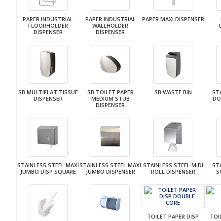
PAPER INDUSTRIAL
PAPER INDUSTRIAL
PAPER MAXI DISPENSER
FLOORHOLDER
WALLHOLDER
DISPENSER
DISPENSER
SB MULTIFLAT TISSUE
SB TOILET PAPER
SB WASTE BIN
ST
DISPENSER
MEDIUM STUB
DO
DISPENSER
STAINLESS STEEL MAXI
STAINLESS STEEL MAXI
STAINLESS STEEL MIDI
ST
JUMBO DISP SQUARE
JUMBO DISPENSER
ROLL DISPENSER
S
TOILET PAPER DISP
TOI