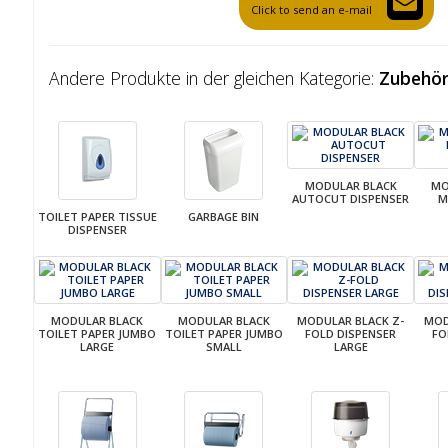
Click to send an e-mail
Andere Produkte in der gleichen Kategorie:
Zubehö
MODULAR BLACK
MO
AUTOCUT DISPENSER
M
TOILET PAPER TISSUE
GARBAGE BIN
DISPENSER
MODULAR BLACK
MODULAR BLACK
MODULAR BLACK Z-
MOD
TOILET PAPER JUMBO
TOILET PAPER JUMBO
FOLD DISPENSER
FO
LARGE
SMALL
LARGE