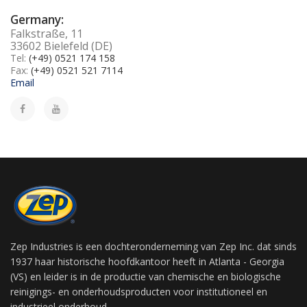
Germany:
Falkstraße, 11
33602 Bielefeld (DE)
Tel:
(+49) 0521 174 158
Fax:
(+49) 0521 521 7114
Email
Zep Industries is een dochteronderneming van Zep Inc. dat sinds
1937 haar historische hoofdkantoor heeft in Atlanta - Georgia
(VS) en leider is in de productie van chemische en biologische
reinigings- en onderhoudsproducten voor institutioneel en
industrieel onderhoud.